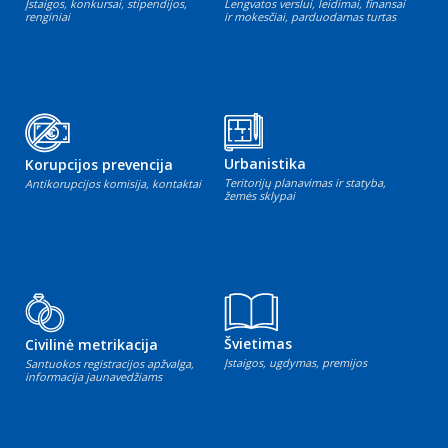
Įstaigos, konkursai, stipendijos,
Lengvatos verslui, leidimai, finansai
renginiai
ir mokesčiai, parduodamas turtas
Urbanistika
Korupcijos prevencija
Teritorijų planavimas ir statyba,
Antikorupcijos komisija, kontaktai
žemės sklypai
Švietimas
Civilinė metrikacija
Įstaigos, ugdymas, premijos
Santuokos registracijos apžvalga,
informacija jaunavedžiams