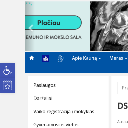
Previous
Apie Kauną
Meras
Open toolbar
Kultūros renginiai
Paslaugos
Pr
Darželiai
DS
Vaiko registracija į mokyklas
Atnau
Gyvenamosios vietos