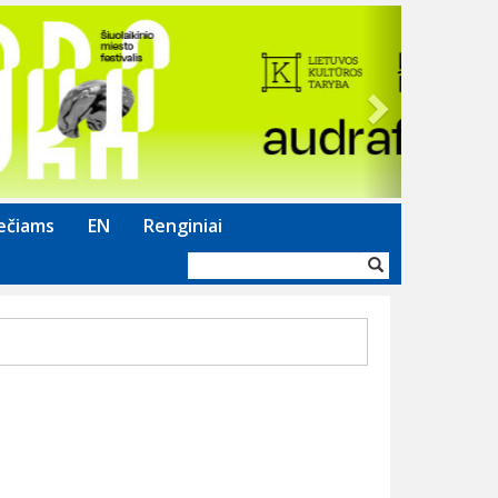
Next
ečiams
EN
Renginiai
Paieškos
forma