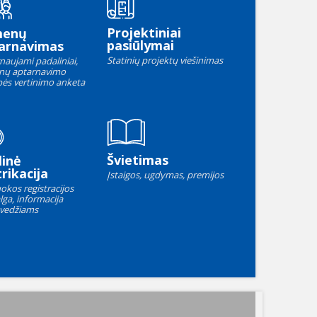
Projektiniai
menų
pasiūlymai
arnavimas
Statinių projektų viešinimas
naujami padaliniai,
nų aptarnavimo
ės vertinimo anketa
Švietimas
linė
rikacija
Įstaigos, ugdymas, premijos
okos registracijos
lga, informacija
vedžiams