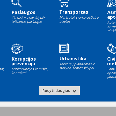
Transportas
Paslaugos
As
apt
Maršrutai, tvarkaraščiai, e.
Čia rasite savivaldybės
bilietas
teikiamas paslaugas
Aptar
asme
kokyb
Urbanistika
Korupcijos
Civi
prevencija
met
Teritorijų planavimas ir
statyba, žemės sklypai
ai,
Antikorupcijos komisija,
Santu
kontaktai
apžva
jauna
Rodyti daugiau