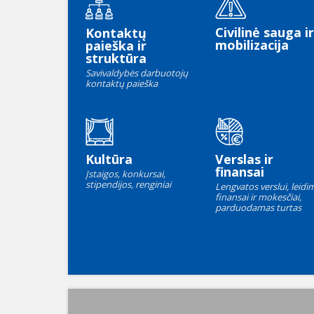
Civilinė sauga ir
Kontaktų
mobilizacija
paieška ir
struktūra
Savivaldybės darbuotojų
kontaktų paieška
Kultūra
Verslas ir
finansai
Įstaigos, konkursai,
stipendijos, renginiai
Lengvatos verslui, leidim
finansai ir mokesčiai,
parduodamas turtas