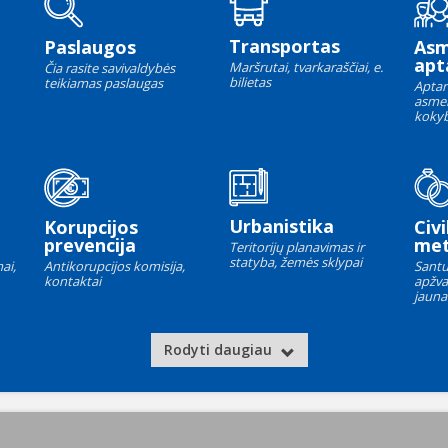
Transportas
Paslaugos
As
apt
Maršrutai, tvarkaraščiai, e.
Čia rasite savivaldybės
bilietas
teikiamas paslaugas
Aptar
asme
kokyb
Urbanistika
Korupcijos
Civi
prevencija
met
Teritorijų planavimas ir
statyba, žemės sklypai
ai,
Antikorupcijos komisija,
Santu
kontaktai
apžva
jauna
Rodyti daugiau