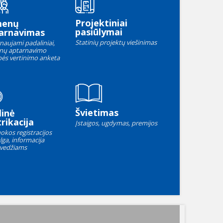
Projektiniai
menų
pasiūlymai
arnavimas
Statinių projektų viešinimas
naujami padaliniai,
nų aptarnavimo
ės vertinimo anketa
Švietimas
linė
rikacija
Įstaigos, ugdymas, premijos
okos registracijos
lga, informacija
vedžiams