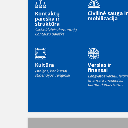
Civilinė sauga ir
Kontaktų
mobilizacija
paieška ir
struktūra
Savivaldybės darbuotojų
kontaktų paieška
Kultūra
Verslas ir
finansai
Įstaigos, konkursai,
stipendijos, renginiai
Lengvatos verslui, leidim
finansai ir mokesčiai,
parduodamas turtas