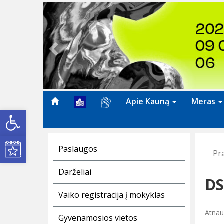
Previous
Apie Kauną
Meras
Open toolbar
Kultūros renginiai
Paslaugos
Pr
Darželiai
DS
Vaiko registracija į mokyklas
Atnau
Gyvenamosios vietos