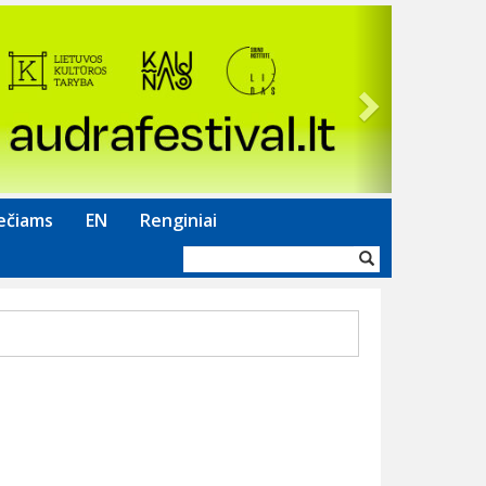
Next
ečiams
EN
Renginiai
Paieškos
forma