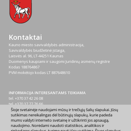
Kontaktai
Kauno miesto savivaldybės administracija,
Savivaldybės biudžetinė įstaiga,
Laisvės al. 96, LT-44251 Kaunas
Duomenys kaupiami ir saugomi Juridinių asmenų registre
Kodas
188764867
PVM mokėtojo kodas
LT 887648610
INFORMACIJA INTERESANTAMS TEIKIAMA
tel. +370 37 42 26 08
tel. +370 37 77 76 66
tel. +370 660 07000
Šioje svetainėje naudojami mūsų ir trečiųjų šalių slapukai. Jūsų
sutikimas nereikalingas dėl būtinųjų slapukų, kurie padeda
el. p.
info@kaunas.lt
mums valdyti interneto svetainę ir užtikrinti jos apsaugą,
naudojimo. Norėdami naudoti statistikos, analitikos ir
rinkodaros slapukus, turime gauti jūsų sutikimą. Šiuos slapukus