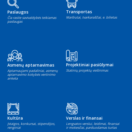
Transportas
Paslaugos
Maršrutai, tvarkaraščiai, e. bilietas
Čia rasite savivaldybės teikiamas
paslaugas
Projektiniai pasiūlymai
Asmenų aptarnavimas
Statinių projektų viešinimas
Aptarnaujami padaliniai, asmenų
aptarnavimo kokybės vertinimo
anketa
Kultūra
Verslas ir finansai
Įstaigos, konkursai, stipendijos,
Lengvatos verslui, leidimai, finansai
renginiai
ir mokesčiai, parduodamas turtas