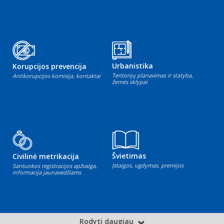
Urbanistika
Korupcijos prevencija
Teritorijų planavimas ir statyba,
Antikorupcijos komisija, kontaktai
žemės sklypai
Švietimas
Civilinė metrikacija
Įstaigos, ugdymas, premijos
Santuokos registracijos apžvalga,
informacija jaunavedžiams
Rodyti daugiau