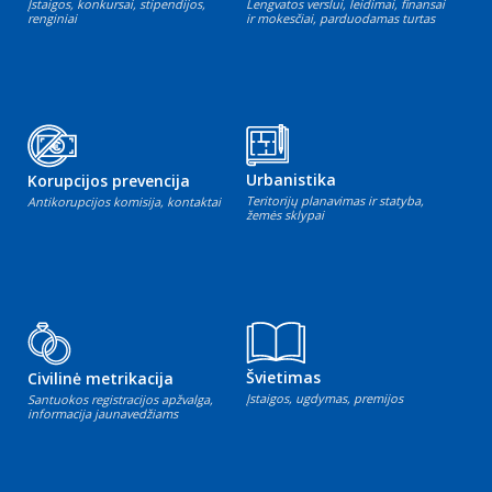
Įstaigos, konkursai, stipendijos,
Lengvatos verslui, leidimai, finansai
renginiai
ir mokesčiai, parduodamas turtas
Urbanistika
Korupcijos prevencija
Teritorijų planavimas ir statyba,
Antikorupcijos komisija, kontaktai
žemės sklypai
Švietimas
Civilinė metrikacija
Įstaigos, ugdymas, premijos
Santuokos registracijos apžvalga,
informacija jaunavedžiams