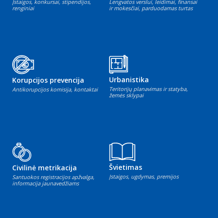
Įstaigos, konkursai, stipendijos,
Lengvatos verslui, leidimai, finansai
renginiai
ir mokesčiai, parduodamas turtas
Urbanistika
Korupcijos prevencija
Teritorijų planavimas ir statyba,
Antikorupcijos komisija, kontaktai
žemės sklypai
Švietimas
Civilinė metrikacija
Įstaigos, ugdymas, premijos
Santuokos registracijos apžvalga,
informacija jaunavedžiams