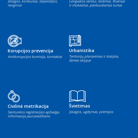
Įstaigos, konkursai, stipendijos,
Lengvatos verslui, leidimai, finansai
renginiai
ir mokesčiai, parduodamas turtas
Urbanistika
Korupcijos prevencija
Teritorijų planavimas ir statyba,
Antikorupcijos komisija, kontaktai
žemės sklypai
Švietimas
Civilinė metrikacija
Įstaigos, ugdymas, premijos
Santuokos registracijos apžvalga,
informacija jaunavedžiams