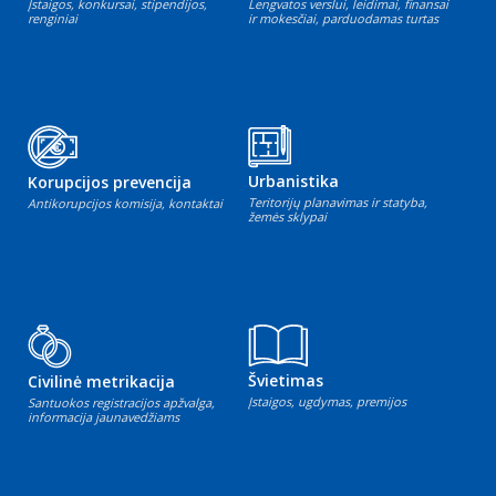
Įstaigos, konkursai, stipendijos,
Lengvatos verslui, leidimai, finansai
renginiai
ir mokesčiai, parduodamas turtas
Urbanistika
Korupcijos prevencija
Teritorijų planavimas ir statyba,
Antikorupcijos komisija, kontaktai
žemės sklypai
Švietimas
Civilinė metrikacija
Įstaigos, ugdymas, premijos
Santuokos registracijos apžvalga,
informacija jaunavedžiams