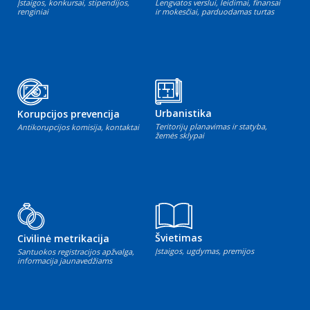
Įstaigos, konkursai, stipendijos,
Lengvatos verslui, leidimai, finansai
renginiai
ir mokesčiai, parduodamas turtas
Urbanistika
Korupcijos prevencija
Teritorijų planavimas ir statyba,
Antikorupcijos komisija, kontaktai
žemės sklypai
Švietimas
Civilinė metrikacija
Įstaigos, ugdymas, premijos
Santuokos registracijos apžvalga,
informacija jaunavedžiams