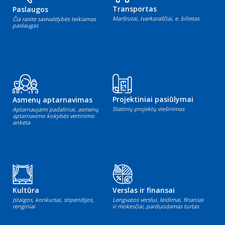
Transportas
Paslaugos
Maršrutai, tvarkaraščiai, e. bilietas
Čia rasite savivaldybės teikiamas
paslaugas
Projektiniai pasiūlymai
Asmenų aptarnavimas
Statinių projektų viešinimas
Aptarnaujami padaliniai, asmenų
aptarnavimo kokybės vertinimo
anketa
Kultūra
Verslas ir finansai
Įstaigos, konkursai, stipendijos,
Lengvatos verslui, leidimai, finansai
renginiai
ir mokesčiai, parduodamas turtas