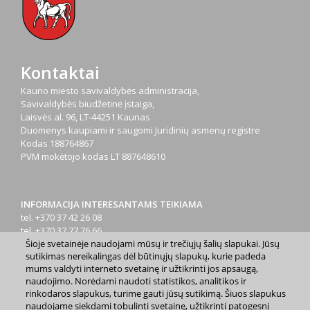
Kontaktai
Kauno miesto savivaldybės administracija,
Savivaldybės biudžetinė įstaiga,
Laisvės al. 96, LT-44251 Kaunas
Duomenys kaupiami ir saugomi Juridinių asmenų registre
Kodas
188764867
PVM mokėtojo kodas
LT 887648610
INFORMACIJA INTERESANTAMS TEIKIAMA
tel. +370 37 42 26 08
tel. +370 37 77 76 66
Šioje svetainėje naudojami mūsų ir trečiųjų šalių slapukai. Jūsų
tel. +370 660 07000
sutikimas nereikalingas dėl būtinųjų slapukų, kurie padeda
el. p.
info@kaunas.lt
mums valdyti interneto svetainę ir užtikrinti jos apsaugą,
naudojimo. Norėdami naudoti statistikos, analitikos ir
rinkodaros slapukus, turime gauti jūsų sutikimą. Šiuos slapukus
naudojame siekdami tobulinti svetainę, užtikrinti patogesnį