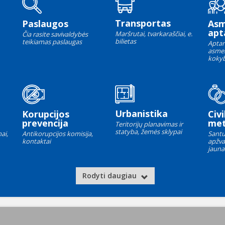
Transportas
Paslaugos
As
apt
Maršrutai, tvarkaraščiai, e.
Čia rasite savivaldybės
bilietas
teikiamas paslaugas
Aptar
asme
kokyb
Urbanistika
Korupcijos
Civi
prevencija
met
Teritorijų planavimas ir
statyba, žemės sklypai
ai,
Antikorupcijos komisija,
Santu
kontaktai
apžva
jauna
Rodyti daugiau