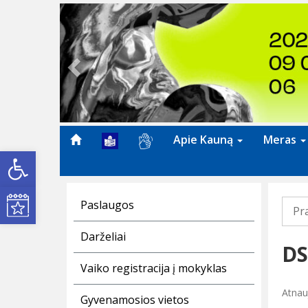
Previous
Apie Kauną
Meras
Open toolbar
Kultūros renginiai
Paslaugos
Pr
Darželiai
DS
Vaiko registracija į mokyklas
Atnau
Gyvenamosios vietos