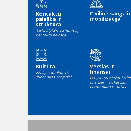
Civilinė sauga ir
Kontaktų
mobilizacija
paieška ir
struktūra
Savivaldybės darbuotojų
kontaktų paieška
Kultūra
Verslas ir
finansai
Įstaigos, konkursai,
stipendijos, renginiai
Lengvatos verslui, leidim
finansai ir mokesčiai,
parduodamas turtas