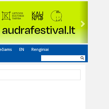
Next
ečiams
EN
Renginiai
Paieškos
forma