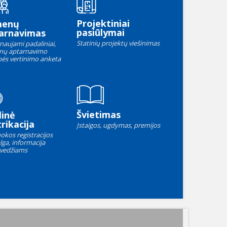
Projektiniai
menų
pasiūlymai
arnavimas
Statinių projektų viešinimas
naujami padaliniai,
nų aptarnavimo
ės vertinimo anketa
Švietimas
linė
rikacija
Įstaigos, ugdymas, premijos
okos registracijos
lga, informacija
vedžiams