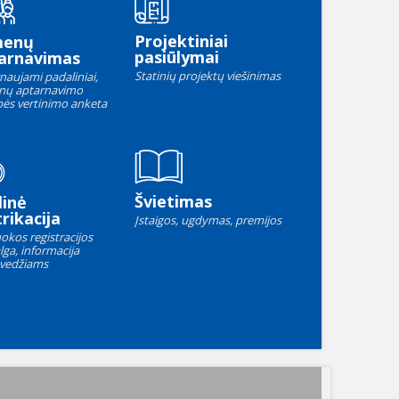
Projektiniai
menų
pasiūlymai
arnavimas
Statinių projektų viešinimas
naujami padaliniai,
nų aptarnavimo
ės vertinimo anketa
Švietimas
linė
rikacija
Įstaigos, ugdymas, premijos
okos registracijos
lga, informacija
vedžiams