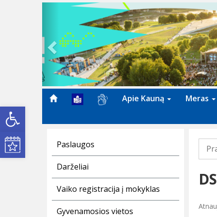
Previous
Apie Kauną
Meras
Open toolbar
Kultūros renginiai
Paslaugos
Pr
Darželiai
DS
Vaiko registracija į mokyklas
Atnau
Gyvenamosios vietos