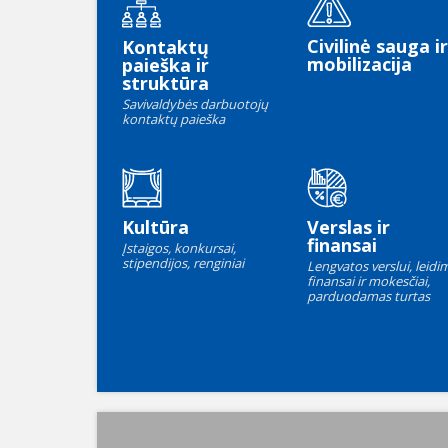
Civilinė sauga ir
Kontaktų
mobilizacija
paieška ir
struktūra
Savivaldybės darbuotojų
kontaktų paieška
Kultūra
Verslas ir
finansai
Įstaigos, konkursai,
stipendijos, renginiai
Lengvatos verslui, leidim
finansai ir mokesčiai,
parduodamas turtas