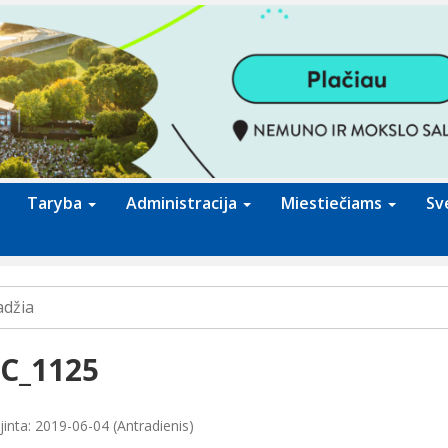
Taryba
Administracija
Miestiečiams
Sv
adžia
C_1125
jinta: 2019-06-04 (Antradienis)