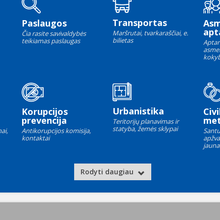
Transportas
Paslaugos
As
apt
Maršrutai, tvarkaraščiai, e.
Čia rasite savivaldybės
bilietas
teikiamas paslaugas
Aptar
asme
kokyb
Urbanistika
Korupcijos
Civi
prevencija
met
Teritorijų planavimas ir
statyba, žemės sklypai
ai,
Antikorupcijos komisija,
Santu
kontaktai
apžva
jauna
Rodyti daugiau