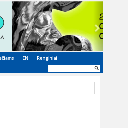
Next
ečiams
EN
Renginiai
Paieškos
forma