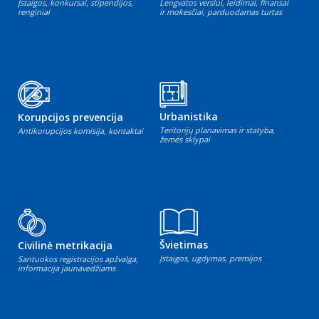
Įstaigos, konkursai, stipendijos,
Lengvatos verslui, leidimai, finansai
renginiai
ir mokesčiai, parduodamas turtas
Urbanistika
Korupcijos prevencija
Teritorijų planavimas ir statyba,
Antikorupcijos komisija, kontaktai
žemės sklypai
Švietimas
Civilinė metrikacija
Įstaigos, ugdymas, premijos
Santuokos registracijos apžvalga,
informacija jaunavedžiams