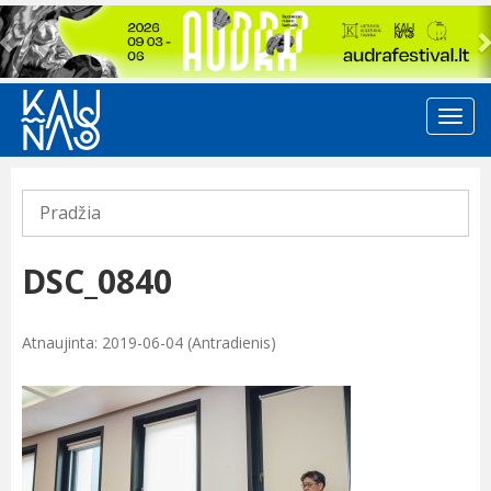
Previous
Pradžia
DSC_0840
Atnaujinta: 2019-06-04 (Antradienis)