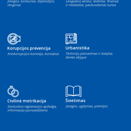
Įstaigos, konkursai, stipendijos,
Lengvatos verslui, leidimai, finansai
renginiai
ir mokesčiai, parduodamas turtas
Urbanistika
Korupcijos prevencija
Teritorijų planavimas ir statyba,
Antikorupcijos komisija, kontaktai
žemės sklypai
Švietimas
Civilinė metrikacija
Įstaigos, ugdymas, premijos
Santuokos registracijos apžvalga,
informacija jaunavedžiams