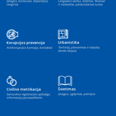
Įstaigos, konkursai, stipendijos,
Lengvatos verslui, leidimai, finansai
renginiai
ir mokesčiai, parduodamas turtas
Urbanistika
Korupcijos prevencija
Teritorijų planavimas ir statyba,
Antikorupcijos komisija, kontaktai
žemės sklypai
Švietimas
Civilinė metrikacija
Įstaigos, ugdymas, premijos
Santuokos registracijos apžvalga,
informacija jaunavedžiams