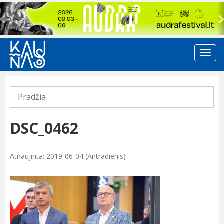
Previous
Pradžia
DSC_0462
Atnaujinta: 2019-06-04 (Antradienis)