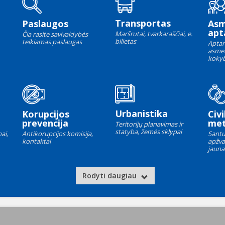
Transportas
Paslaugos
As
apt
Maršrutai, tvarkaraščiai, e.
Čia rasite savivaldybės
bilietas
teikiamas paslaugas
Aptar
asme
kokyb
Urbanistika
Korupcijos
Civi
prevencija
met
Teritorijų planavimas ir
statyba, žemės sklypai
ai,
Antikorupcijos komisija,
Santu
kontaktai
apžva
jauna
Rodyti daugiau