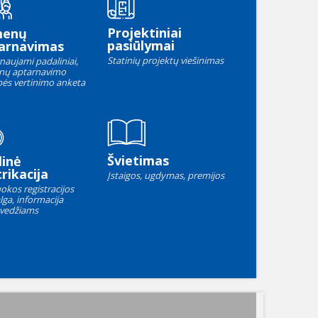
Projektiniai
menų
pasiūlymai
arnavimas
Statinių projektų viešinimas
naujami padaliniai,
nų aptarnavimo
ės vertinimo anketa
Švietimas
linė
rikacija
Įstaigos, ugdymas, premijos
okos registracijos
lga, informacija
vedžiams