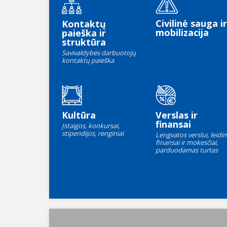
Civilinė sauga ir
Kontaktų
mobilizacija
paieška ir
struktūra
Savivaldybės darbuotojų
kontaktų paieška
Kultūra
Verslas ir
finansai
Įstaigos, konkursai,
stipendijos, renginiai
Lengvatos verslui, leidim
finansai ir mokesčiai,
parduodamas turtas