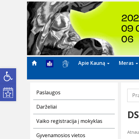
Previous
Apie Kauną
Meras
Open toolbar
Kultūros renginiai
Paslaugos
Pr
Darželiai
DS
Vaiko registracija į mokyklas
Atnau
Gyvenamosios vietos