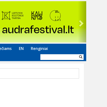
Next
ečiams
EN
Renginiai
Paieškos
forma