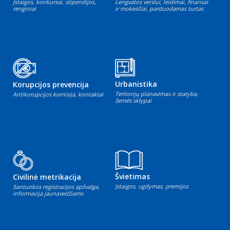
Įstaigos, konkursai, stipendijos,
Lengvatos verslui, leidimai, finansai
renginiai
ir mokesčiai, parduodamas turtas
Urbanistika
Korupcijos prevencija
Teritorijų planavimas ir statyba,
Antikorupcijos komisija, kontaktai
žemės sklypai
Švietimas
Civilinė metrikacija
Įstaigos, ugdymas, premijos
Santuokos registracijos apžvalga,
informacija jaunavedžiams