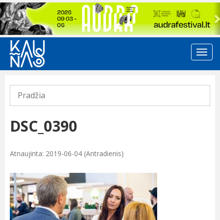
Previous
Pradžia
DSC_0390
Atnaujinta: 2019-06-04 (Antradienis)