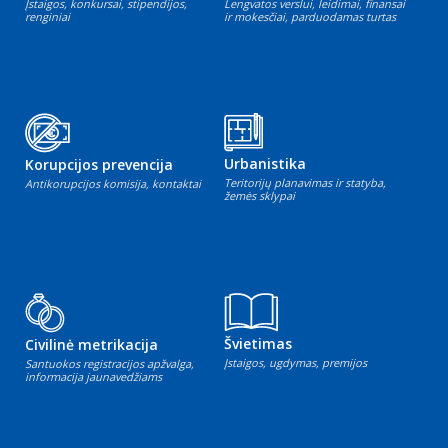
Įstaigos, konkursai, stipendijos,
Lengvatos verslui, leidimai, finansai
renginiai
ir mokesčiai, parduodamas turtas
Urbanistika
Korupcijos prevencija
Teritorijų planavimas ir statyba,
Antikorupcijos komisija, kontaktai
žemės sklypai
Švietimas
Civilinė metrikacija
Įstaigos, ugdymas, premijos
Santuokos registracijos apžvalga,
informacija jaunavedžiams