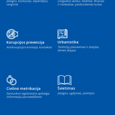
Įstaigos, konkursai, stipendijos,
Lengvatos verslui, leidimai, finansai
renginiai
ir mokesčiai, parduodamas turtas
Urbanistika
Korupcijos prevencija
Teritorijų planavimas ir statyba,
Antikorupcijos komisija, kontaktai
žemės sklypai
Švietimas
Civilinė metrikacija
Įstaigos, ugdymas, premijos
Santuokos registracijos apžvalga,
informacija jaunavedžiams