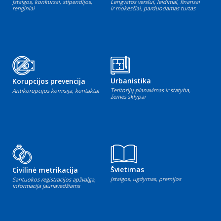
Įstaigos, konkursai, stipendijos,
Lengvatos verslui, leidimai, finansai
renginiai
ir mokesčiai, parduodamas turtas
Urbanistika
Korupcijos prevencija
Teritorijų planavimas ir statyba,
Antikorupcijos komisija, kontaktai
žemės sklypai
Švietimas
Civilinė metrikacija
Įstaigos, ugdymas, premijos
Santuokos registracijos apžvalga,
informacija jaunavedžiams