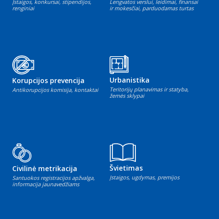
Įstaigos, konkursai, stipendijos,
Lengvatos verslui, leidimai, finansai
renginiai
ir mokesčiai, parduodamas turtas
Urbanistika
Korupcijos prevencija
Teritorijų planavimas ir statyba,
Antikorupcijos komisija, kontaktai
žemės sklypai
Švietimas
Civilinė metrikacija
Įstaigos, ugdymas, premijos
Santuokos registracijos apžvalga,
informacija jaunavedžiams