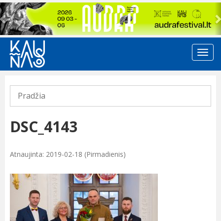
Previous
Pradžia
DSC_4143
Atnaujinta: 2019-02-18 (Pirmadienis)