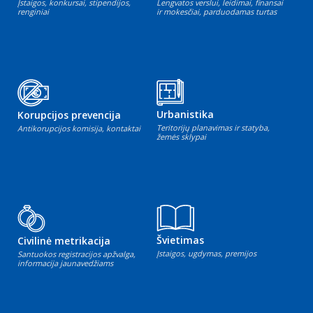
Įstaigos, konkursai, stipendijos,
Lengvatos verslui, leidimai, finansai
renginiai
ir mokesčiai, parduodamas turtas
Urbanistika
Korupcijos prevencija
Teritorijų planavimas ir statyba,
Antikorupcijos komisija, kontaktai
žemės sklypai
Švietimas
Civilinė metrikacija
Įstaigos, ugdymas, premijos
Santuokos registracijos apžvalga,
informacija jaunavedžiams