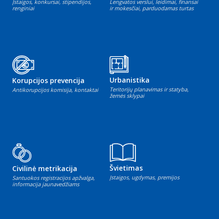
Įstaigos, konkursai, stipendijos,
Lengvatos verslui, leidimai, finansai
renginiai
ir mokesčiai, parduodamas turtas
Urbanistika
Korupcijos prevencija
Teritorijų planavimas ir statyba,
Antikorupcijos komisija, kontaktai
žemės sklypai
Švietimas
Civilinė metrikacija
Įstaigos, ugdymas, premijos
Santuokos registracijos apžvalga,
informacija jaunavedžiams