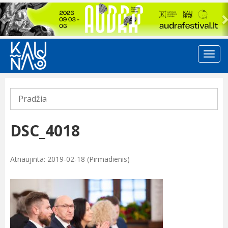
Previous
Pradžia
DSC_4018
Atnaujinta: 2019-02-18 (Pirmadienis)