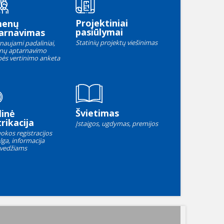
Projektiniai
menų
pasiūlymai
arnavimas
Statinių projektų viešinimas
naujami padaliniai,
nų aptarnavimo
ės vertinimo anketa
Švietimas
linė
rikacija
Įstaigos, ugdymas, premijos
okos registracijos
lga, informacija
vedžiams