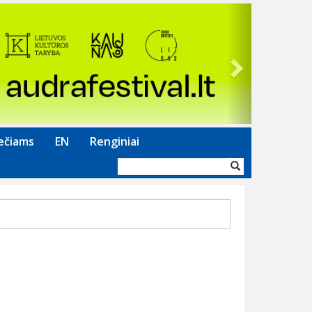
Next
ečiams
EN
Renginiai
Paieškos
forma