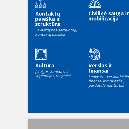
Civilinė sauga ir
Kontaktų
mobilizacija
paieška ir
struktūra
Savivaldybės darbuotojų
kontaktų paieška
Kultūra
Verslas ir
finansai
Įstaigos, konkursai,
stipendijos, renginiai
Lengvatos verslui, leidim
finansai ir mokesčiai,
parduodamas turtas