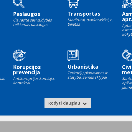
Transportas
Paslaugos
As
apt
Maršrutai, tvarkaraščiai, e.
Čia rasite savivaldybės
bilietas
teikiamas paslaugas
Aptar
asme
kokyb
Urbanistika
Korupcijos
Civi
prevencija
met
Teritorijų planavimas ir
statyba, žemės sklypai
ai,
Antikorupcijos komisija,
Santu
kontaktai
apžva
jauna
Rodyti daugiau