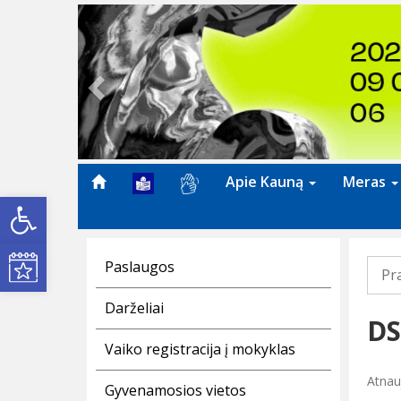
Previous
Apie Kauną
Meras
Open toolbar
Kultūros renginiai
Paslaugos
Pr
Darželiai
DS
Vaiko registracija į mokyklas
Atnauj
Gyvenamosios vietos