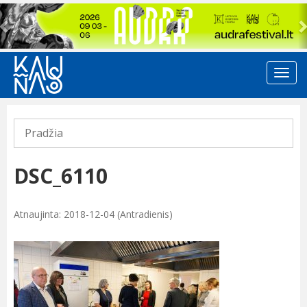
Previous
Pradžia
DSC_6110
Atnaujinta: 2018-12-04 (Antradienis)