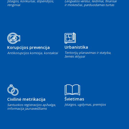
Įstaigos, konkursai, stipendijos,
Lengvatos verslui, leidimai, finansai
renginiai
ir mokesčiai, parduodamas turtas
Urbanistika
Korupcijos prevencija
Teritorijų planavimas ir statyba,
Antikorupcijos komisija, kontaktai
žemės sklypai
Švietimas
Civilinė metrikacija
Įstaigos, ugdymas, premijos
Santuokos registracijos apžvalga,
informacija jaunavedžiams