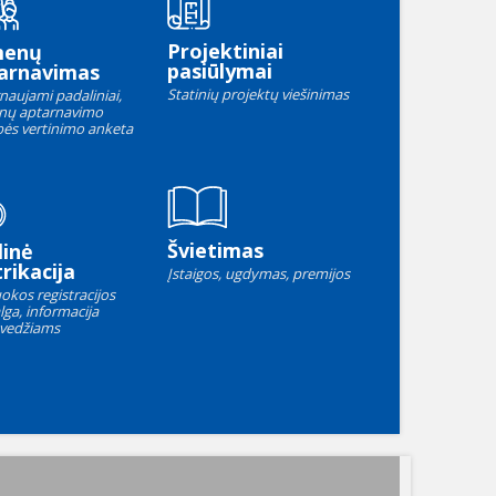
Projektiniai
menų
pasiūlymai
arnavimas
Statinių projektų viešinimas
naujami padaliniai,
nų aptarnavimo
ės vertinimo anketa
Švietimas
linė
rikacija
Įstaigos, ugdymas, premijos
okos registracijos
lga, informacija
vedžiams