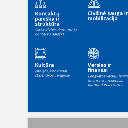
Civilinė sauga ir
Kontaktų
mobilizacija
paieška ir
struktūra
Savivaldybės darbuotojų
kontaktų paieška
Kultūra
Verslas ir
finansai
Įstaigos, konkursai,
stipendijos, renginiai
Lengvatos verslui, leidim
finansai ir mokesčiai,
parduodamas turtas