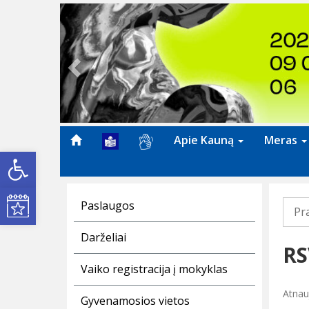
Previous
Apie Kauną
Meras
Open toolbar
Kultūros renginiai
Paslaugos
Pr
Darželiai
RS
Vaiko registracija į mokyklas
Atnau
Gyvenamosios vietos