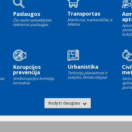
Transportas
Paslaugos
As
apt
Maršrutai, tvarkaraščiai, e.
Čia rasite savivaldybės
bilietas
teikiamas paslaugas
Aptar
asme
kokyb
Urbanistika
Korupcijos
Civi
prevencija
met
Teritorijų planavimas ir
statyba, žemės sklypai
ai,
Antikorupcijos komisija,
Santu
kontaktai
apžva
jauna
Rodyti daugiau