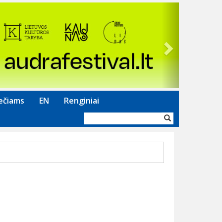
Next
ečiams
EN
Renginiai
Paieškos
forma