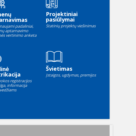
Projektiniai
menų
pasiūlymai
arnavimas
Statinių projektų viešinimas
naujami padaliniai,
nų aptarnavimo
ės vertinimo anketa
Švietimas
linė
rikacija
Įstaigos, ugdymas, premijos
okos registracijos
lga, informacija
vedžiams