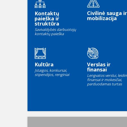
Civilinė sauga ir
Kontaktų
mobilizacija
paieška ir
struktūra
Savivaldybės darbuotojų
kontaktų paieška
Kultūra
Verslas ir
finansai
Įstaigos, konkursai,
stipendijos, renginiai
Lengvatos verslui, leidim
finansai ir mokesčiai,
parduodamas turtas