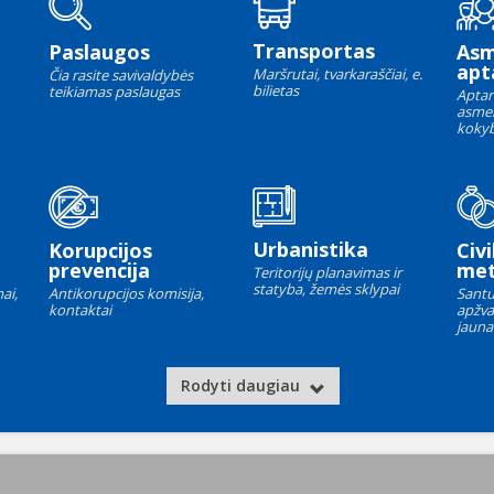
Transportas
Paslaugos
As
apt
Maršrutai, tvarkaraščiai, e.
Čia rasite savivaldybės
bilietas
teikiamas paslaugas
Aptar
asme
kokyb
Urbanistika
Korupcijos
Civi
prevencija
met
Teritorijų planavimas ir
statyba, žemės sklypai
ai,
Antikorupcijos komisija,
Santu
kontaktai
apžva
jauna
Rodyti daugiau