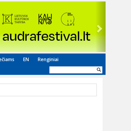
Next
ečiams
EN
Renginiai
Paieškos
forma