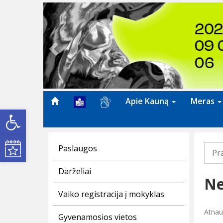
Previous
Apie Kauną
Meras
Open toolbar
Kultūros renginiai
Paslaugos
Pr
Darželiai
Ne
Vaiko registracija į mokyklas
Atnau
Gyvenamosios vietos