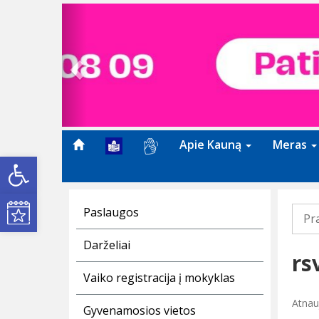
Previous
Apie Kauną
Meras
Open toolbar
Kultūros renginiai
Paslaugos
Pr
Darželiai
rs
Vaiko registracija į mokyklas
Atnau
Gyvenamosios vietos