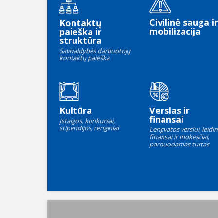
Civilinė sauga ir
Kontaktų
mobilizacija
paieška ir
struktūra
Savivaldybės darbuotojų
kontaktų paieška
Kultūra
Verslas ir
finansai
Įstaigos, konkursai,
stipendijos, renginiai
Lengvatos verslui, leidim
finansai ir mokesčiai,
parduodamas turtas