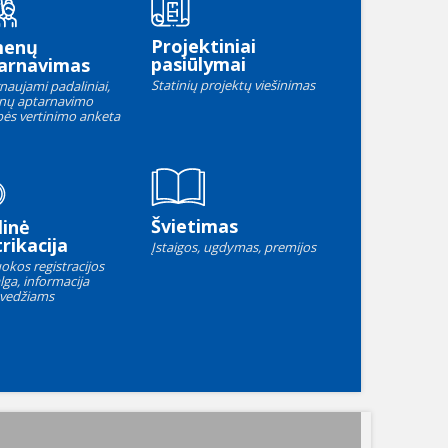
Projektiniai
menų
pasiūlymai
arnavimas
Statinių projektų viešinimas
naujami padaliniai,
nų aptarnavimo
ės vertinimo anketa
Švietimas
linė
rikacija
Įstaigos, ugdymas, premijos
okos registracijos
lga, informacija
vedžiams