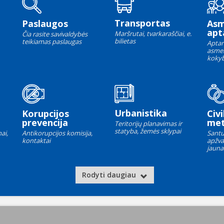
Transportas
Paslaugos
As
apt
Maršrutai, tvarkaraščiai, e.
Čia rasite savivaldybės
bilietas
teikiamas paslaugas
Aptar
asme
kokyb
Urbanistika
Korupcijos
Civi
prevencija
met
Teritorijų planavimas ir
statyba, žemės sklypai
ai,
Antikorupcijos komisija,
Santu
kontaktai
apžva
jauna
Rodyti daugiau