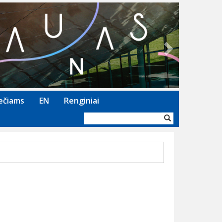
Next
ečiams
EN
Renginiai
Paieškos
forma