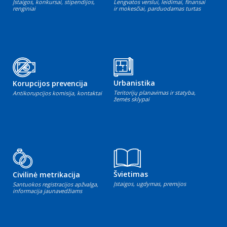
Įstaigos, konkursai, stipendijos,
Lengvatos verslui, leidimai, finansai
renginiai
ir mokesčiai, parduodamas turtas
Urbanistika
Korupcijos prevencija
Teritorijų planavimas ir statyba,
Antikorupcijos komisija, kontaktai
žemės sklypai
Švietimas
Civilinė metrikacija
Įstaigos, ugdymas, premijos
Santuokos registracijos apžvalga,
informacija jaunavedžiams