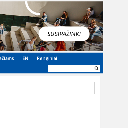
Next
ečiams
EN
Renginiai
Paieškos
forma