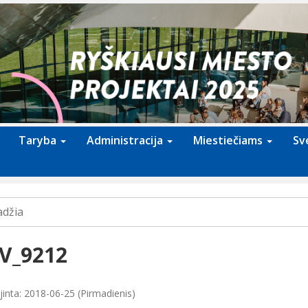
Taryba
Administracija
Miestiečiams
Sv
adžia
V_9212
jinta: 2018-06-25 (Pirmadienis)