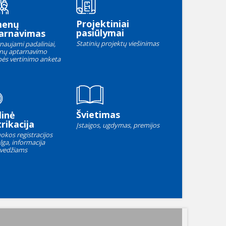
Projektiniai
menų
pasiūlymai
arnavimas
Statinių projektų viešinimas
naujami padaliniai,
nų aptarnavimo
ės vertinimo anketa
Švietimas
linė
rikacija
Įstaigos, ugdymas, premijos
okos registracijos
lga, informacija
vedžiams