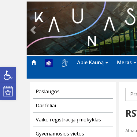
Previous
Apie Kauną
Meras
Open toolbar
Kultūros renginiai
Paslaugos
Pr
Darželiai
RS
Vaiko registracija į mokyklas
Atnau
Gyvenamosios vietos