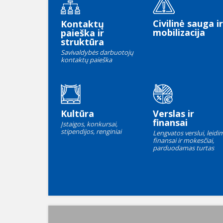
Civilinė sauga ir
Kontaktų
mobilizacija
paieška ir
struktūra
Savivaldybės darbuotojų
kontaktų paieška
Kultūra
Verslas ir
finansai
Įstaigos, konkursai,
stipendijos, renginiai
Lengvatos verslui, leidim
finansai ir mokesčiai,
parduodamas turtas