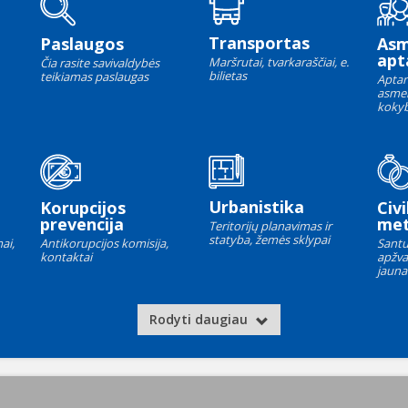
Transportas
Paslaugos
As
apt
Maršrutai, tvarkaraščiai, e.
Čia rasite savivaldybės
bilietas
teikiamas paslaugas
Aptar
asme
kokyb
Urbanistika
Korupcijos
Civi
prevencija
met
Teritorijų planavimas ir
statyba, žemės sklypai
ai,
Antikorupcijos komisija,
Santu
kontaktai
apžva
jauna
Rodyti daugiau