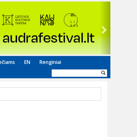
Next
ečiams
EN
Renginiai
Paieškos
forma