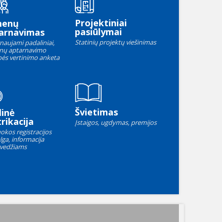
Projektiniai
menų
pasiūlymai
arnavimas
Statinių projektų viešinimas
naujami padaliniai,
nų aptarnavimo
ės vertinimo anketa
Švietimas
linė
rikacija
Įstaigos, ugdymas, premijos
okos registracijos
lga, informacija
vedžiams