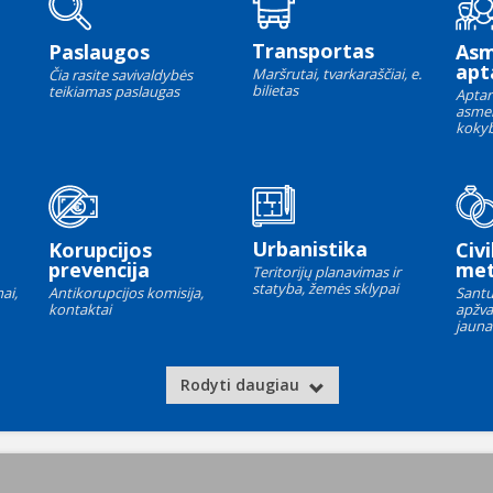
Transportas
Paslaugos
As
apt
Maršrutai, tvarkaraščiai, e.
Čia rasite savivaldybės
bilietas
teikiamas paslaugas
Aptar
asme
kokyb
Urbanistika
Korupcijos
Civi
prevencija
met
Teritorijų planavimas ir
statyba, žemės sklypai
ai,
Antikorupcijos komisija,
Santu
kontaktai
apžva
jauna
Rodyti daugiau