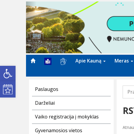
Previous
Apie Kauną
Meras
Open toolbar
Kultūros renginiai
Paslaugos
Pr
Darželiai
RS
Vaiko registracija į mokyklas
Atnauj
Gyvenamosios vietos