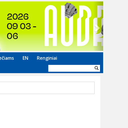
Next
ečiams
EN
Renginiai
Paieškos
forma