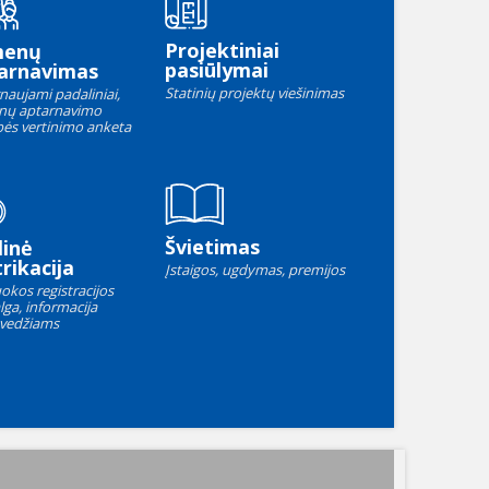
Projektiniai
menų
pasiūlymai
arnavimas
Statinių projektų viešinimas
naujami padaliniai,
nų aptarnavimo
ės vertinimo anketa
Švietimas
linė
rikacija
Įstaigos, ugdymas, premijos
okos registracijos
lga, informacija
vedžiams