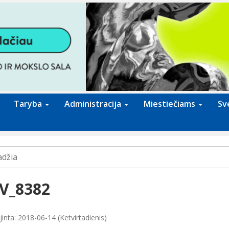
Taryba
Administracija
Miestiečiams
Sv
adžia
V_8382
inta: 2018-06-14 (Ketvirtadienis)