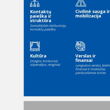
Civilinė sauga ir
Kontaktų
mobilizacija
paieška ir
struktūra
Savivaldybės darbuotojų
kontaktų paieška
Kultūra
Verslas ir
finansai
Įstaigos, konkursai,
stipendijos, renginiai
Lengvatos verslui, leidim
finansai ir mokesčiai,
parduodamas turtas