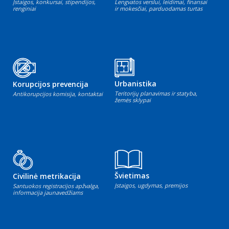
Įstaigos, konkursai, stipendijos,
Lengvatos verslui, leidimai, finansai
renginiai
ir mokesčiai, parduodamas turtas
Urbanistika
Korupcijos prevencija
Teritorijų planavimas ir statyba,
Antikorupcijos komisija, kontaktai
žemės sklypai
Švietimas
Civilinė metrikacija
Įstaigos, ugdymas, premijos
Santuokos registracijos apžvalga,
informacija jaunavedžiams