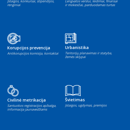
Įstaigos, konkursai, stipendijos,
Lengvatos verslui, leidimai, finansai
renginiai
ir mokesčiai, parduodamas turtas
Urbanistika
Korupcijos prevencija
Teritorijų planavimas ir statyba,
Antikorupcijos komisija, kontaktai
žemės sklypai
Švietimas
Civilinė metrikacija
Įstaigos, ugdymas, premijos
Santuokos registracijos apžvalga,
informacija jaunavedžiams