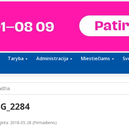
Taryba
Administracija
Miestiečiams
Sv
adžia
G_2284
jinta: 2018-05-28 (Pirmadienis)