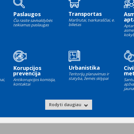
Transportas
Paslaugos
As
apt
Maršrutai, tvarkaraščiai, e.
Čia rasite savivaldybės
bilietas
teikiamas paslaugas
Aptar
asme
kokyb
Urbanistika
Korupcijos
Civi
prevencija
met
Teritorijų planavimas ir
statyba, žemės sklypai
ai,
Antikorupcijos komisija,
Santu
kontaktai
apžva
jauna
Rodyti daugiau