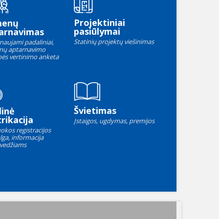
Projektiniai
menų
pasiūlymai
arnavimas
Statinių projektų viešinimas
naujami padaliniai,
nų aptarnavimo
ės vertinimo anketa
Švietimas
linė
rikacija
Įstaigos, ugdymas, premijos
okos registracijos
lga, informacija
vedžiams