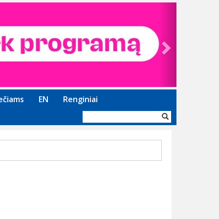
Next
ečiams
EN
Renginiai
Paieškos
forma