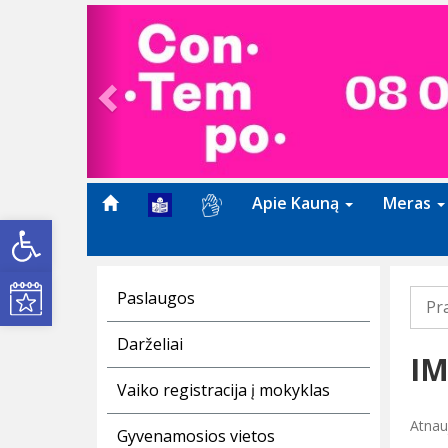
Previous
Apie Kauną
Meras
Open toolbar
Kultūros renginiai
Paslaugos
Pr
Darželiai
IM
Vaiko registracija į mokyklas
Atnau
Gyvenamosios vietos