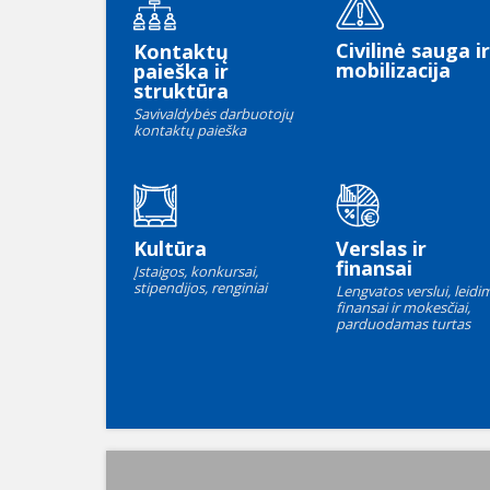
Civilinė sauga ir
Kontaktų
mobilizacija
paieška ir
struktūra
Savivaldybės darbuotojų
kontaktų paieška
Kultūra
Verslas ir
finansai
Įstaigos, konkursai,
stipendijos, renginiai
Lengvatos verslui, leidim
finansai ir mokesčiai,
parduodamas turtas