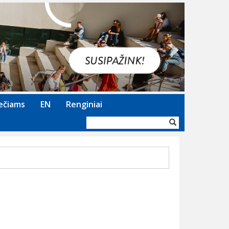
Next
ečiams
EN
Renginiai
Paieškos
forma