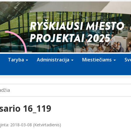
Taryba
Administracija
Miestiečiams
Sv
adžia
sario 16_119
inta: 2018-03-08 (Ketvirtadienis)