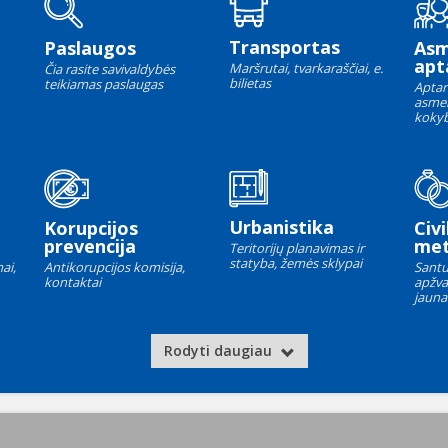
Transportas
Paslaugos
As
apt
Maršrutai, tvarkaraščiai, e.
Čia rasite savivaldybės
bilietas
teikiamas paslaugas
Aptar
asme
kokyb
Urbanistika
Korupcijos
Civi
prevencija
met
Teritorijų planavimas ir
statyba, žemės sklypai
ai,
Antikorupcijos komisija,
Santu
kontaktai
apžva
jauna
Rodyti daugiau