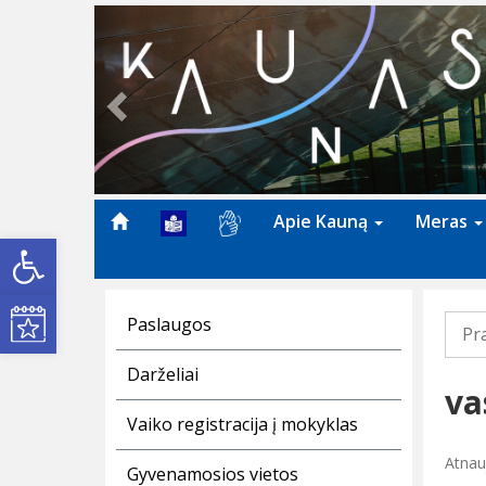
Previous
Apie Kauną
Meras
Open toolbar
Kultūros renginiai
Paslaugos
Pr
Darželiai
va
Vaiko registracija į mokyklas
Atnauj
Gyvenamosios vietos