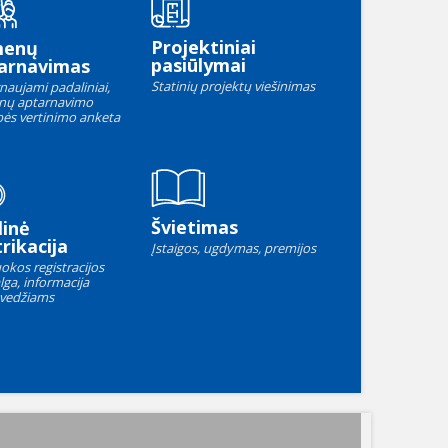
Projektiniai
menų
pasiūlymai
arnavimas
Statinių projektų viešinimas
naujami padaliniai,
nų aptarnavimo
ės vertinimo anketa
Švietimas
linė
rikacija
Įstaigos, ugdymas, premijos
okos registracijos
lga, informacija
vedžiams