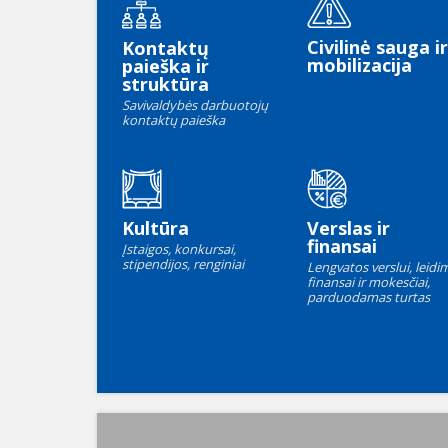
Civilinė sauga ir
Kontaktų
mobilizacija
paieška ir
struktūra
Savivaldybės darbuotojų
kontaktų paieška
Kultūra
Verslas ir
finansai
Įstaigos, konkursai,
stipendijos, renginiai
Lengvatos verslui, leidim
finansai ir mokesčiai,
parduodamas turtas