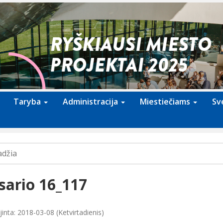
Taryba
Administracija
Miestiečiams
Sv
adžia
sario 16_117
inta: 2018-03-08 (Ketvirtadienis)