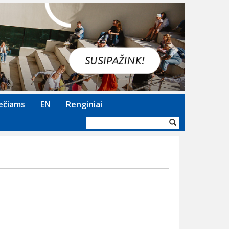
Next
ečiams
EN
Renginiai
Paieškos
forma