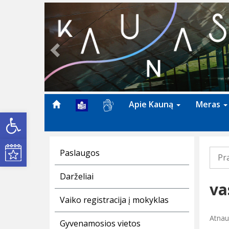
Previous
Apie Kauną
Meras
Open toolbar
Kultūros renginiai
Paslaugos
Pr
Darželiai
va
Vaiko registracija į mokyklas
Atnauj
Gyvenamosios vietos