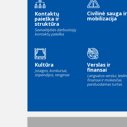
Civilinė sauga ir
Kontaktų
mobilizacija
paieška ir
struktūra
Savivaldybės darbuotojų
kontaktų paieška
Kultūra
Verslas ir
finansai
Įstaigos, konkursai,
stipendijos, renginiai
Lengvatos verslui, leidim
finansai ir mokesčiai,
parduodamas turtas