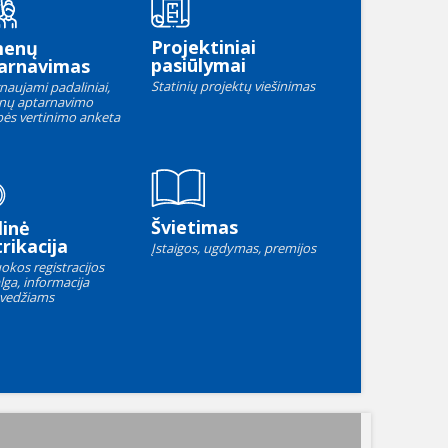
Projektiniai
menų
pasiūlymai
arnavimas
Statinių projektų viešinimas
naujami padaliniai,
nų aptarnavimo
ės vertinimo anketa
Švietimas
linė
rikacija
Įstaigos, ugdymas, premijos
okos registracijos
lga, informacija
vedžiams