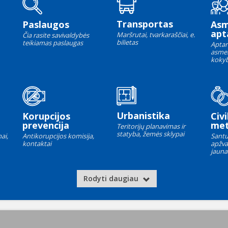
Transportas
Paslaugos
As
apt
Maršrutai, tvarkaraščiai, e.
Čia rasite savivaldybės
bilietas
teikiamas paslaugas
Aptar
asme
kokyb
Urbanistika
Korupcijos
Civi
prevencija
met
Teritorijų planavimas ir
statyba, žemės sklypai
ai,
Antikorupcijos komisija,
Santu
kontaktai
apžva
jauna
Rodyti daugiau