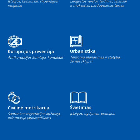
Įstaigos, konkursai, stipendijos,
Lengvatos verslui, leidimai, finansai
renginiai
ir mokesčiai, parduodamas turtas
Urbanistika
Korupcijos prevencija
Teritorijų planavimas ir statyba,
Antikorupcijos komisija, kontaktai
žemės sklypai
Švietimas
Civilinė metrikacija
Įstaigos, ugdymas, premijos
Santuokos registracijos apžvalga,
informacija jaunavedžiams