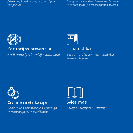
Įstaigos, konkursai, stipendijos,
Lengvatos verslui, leidimai, finansai
renginiai
ir mokesčiai, parduodamas turtas
Urbanistika
Korupcijos prevencija
Teritorijų planavimas ir statyba,
Antikorupcijos komisija, kontaktai
žemės sklypai
Švietimas
Civilinė metrikacija
Įstaigos, ugdymas, premijos
Santuokos registracijos apžvalga,
informacija jaunavedžiams