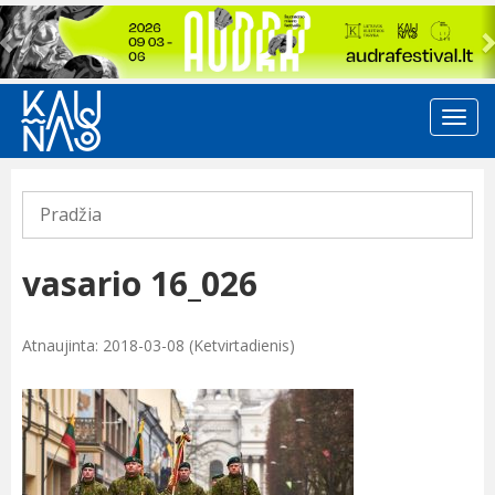
Previous
Pradžia
vasario 16_026
Atnaujinta: 2018-03-08 (Ketvirtadienis)