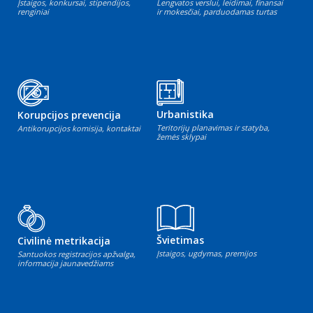
Įstaigos, konkursai, stipendijos,
Lengvatos verslui, leidimai, finansai
renginiai
ir mokesčiai, parduodamas turtas
Urbanistika
Korupcijos prevencija
Teritorijų planavimas ir statyba,
Antikorupcijos komisija, kontaktai
žemės sklypai
Švietimas
Civilinė metrikacija
Įstaigos, ugdymas, premijos
Santuokos registracijos apžvalga,
informacija jaunavedžiams