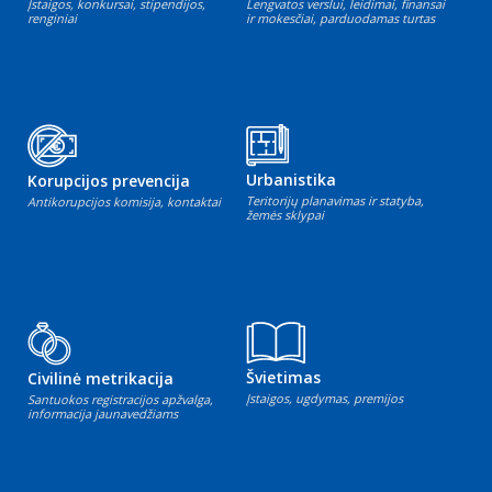
Įstaigos, konkursai, stipendijos,
Lengvatos verslui, leidimai, finansai
renginiai
ir mokesčiai, parduodamas turtas
Urbanistika
Korupcijos prevencija
Teritorijų planavimas ir statyba,
Antikorupcijos komisija, kontaktai
žemės sklypai
Švietimas
Civilinė metrikacija
Įstaigos, ugdymas, premijos
Santuokos registracijos apžvalga,
informacija jaunavedžiams