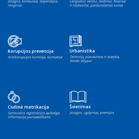
Įstaigos, konkursai, stipendijos,
Lengvatos verslui, leidimai, finansai
renginiai
ir mokesčiai, parduodamas turtas
Urbanistika
Korupcijos prevencija
Teritorijų planavimas ir statyba,
Antikorupcijos komisija, kontaktai
žemės sklypai
Švietimas
Civilinė metrikacija
Įstaigos, ugdymas, premijos
Santuokos registracijos apžvalga,
informacija jaunavedžiams