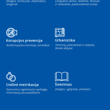
Įstaigos, konkursai, stipendijos,
Lengvatos verslui, leidimai, finansai
renginiai
ir mokesčiai, parduodamas turtas
Urbanistika
Korupcijos prevencija
Teritorijų planavimas ir statyba,
Antikorupcijos komisija, kontaktai
žemės sklypai
Švietimas
Civilinė metrikacija
Įstaigos, ugdymas, premijos
Santuokos registracijos apžvalga,
informacija jaunavedžiams