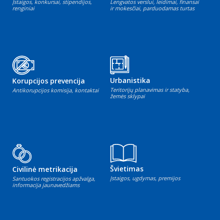
Įstaigos, konkursai, stipendijos,
Lengvatos verslui, leidimai, finansai
renginiai
ir mokesčiai, parduodamas turtas
Urbanistika
Korupcijos prevencija
Teritorijų planavimas ir statyba,
Antikorupcijos komisija, kontaktai
žemės sklypai
Švietimas
Civilinė metrikacija
Įstaigos, ugdymas, premijos
Santuokos registracijos apžvalga,
informacija jaunavedžiams