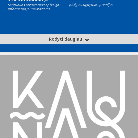
Įstaigos, ugdymas, premijos
Santuokos registracijos apžvalga,
informacija jaunavedžiams
Rodyti daugiau