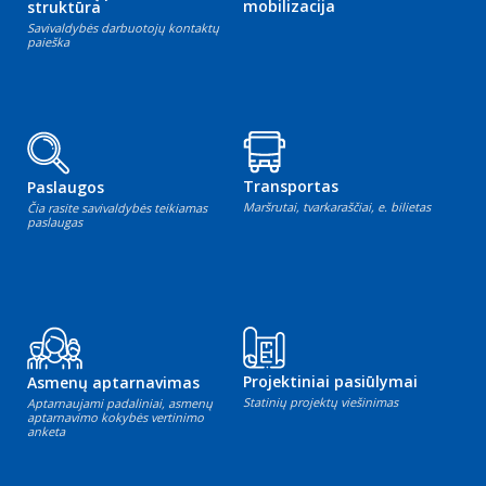
mobilizacija
struktūra
Savivaldybės darbuotojų kontaktų
paieška
Transportas
Paslaugos
Maršrutai, tvarkaraščiai, e. bilietas
Čia rasite savivaldybės teikiamas
paslaugas
Projektiniai pasiūlymai
Asmenų aptarnavimas
Statinių projektų viešinimas
Aptarnaujami padaliniai, asmenų
aptarnavimo kokybės vertinimo
anketa