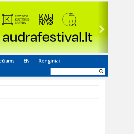
Next
ečiams
EN
Renginiai
Paieškos
forma