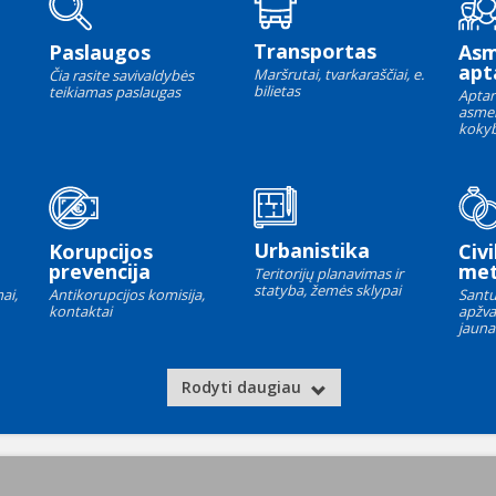
Transportas
Paslaugos
As
apt
Maršrutai, tvarkaraščiai, e.
Čia rasite savivaldybės
bilietas
teikiamas paslaugas
Aptar
asme
kokyb
Urbanistika
Korupcijos
Civi
prevencija
met
Teritorijų planavimas ir
statyba, žemės sklypai
ai,
Antikorupcijos komisija,
Santu
kontaktai
apžva
jauna
Rodyti daugiau