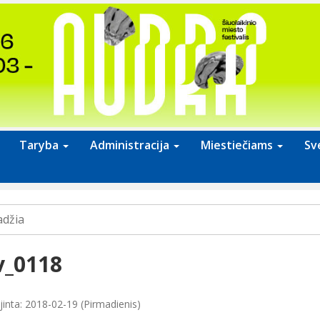
Taryba
Administracija
Miestiečiams
Sv
adžia
v_0118
jinta: 2018-02-19 (Pirmadienis)