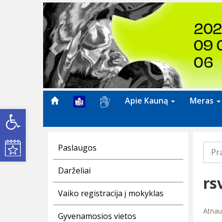
Previous
Apie Kauną
Meras
Open toolbar
Kultūros renginiai
Paslaugos
Pr
Darželiai
rs
Vaiko registracija į mokyklas
Atnau
Gyvenamosios vietos