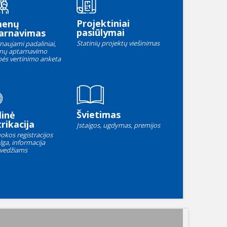
Projektiniai
menų
pasiūlymai
arnavimas
Statinių projektų viešinimas
naujami padaliniai,
nų aptarnavimo
ės vertinimo anketa
Švietimas
linė
rikacija
Įstaigos, ugdymas, premijos
okos registracijos
lga, informacija
vedžiams