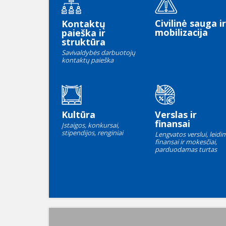
Civilinė sauga ir
Kontaktų
mobilizacija
paieška ir
struktūra
Savivaldybės darbuotojų
kontaktų paieška
Kultūra
Verslas ir
finansai
Įstaigos, konkursai,
stipendijos, renginiai
Lengvatos verslui, leidim
finansai ir mokesčiai,
parduodamas turtas