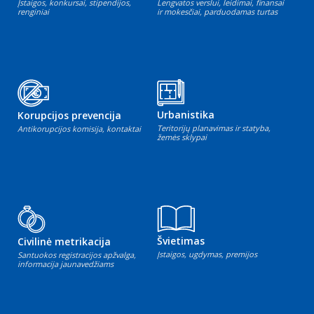
Įstaigos, konkursai, stipendijos,
Lengvatos verslui, leidimai, finansai
renginiai
ir mokesčiai, parduodamas turtas
Urbanistika
Korupcijos prevencija
Teritorijų planavimas ir statyba,
Antikorupcijos komisija, kontaktai
žemės sklypai
Švietimas
Civilinė metrikacija
Įstaigos, ugdymas, premijos
Santuokos registracijos apžvalga,
informacija jaunavedžiams