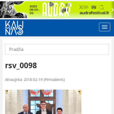
Previous
Pradžia
rsv_0098
Atnaujinta: 2018-02-19 (Pirmadienis)