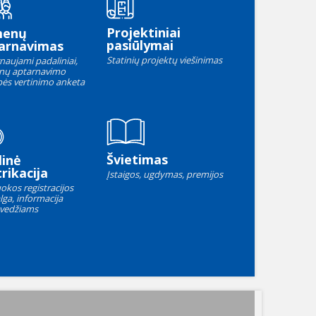
Projektiniai
menų
pasiūlymai
arnavimas
Statinių projektų viešinimas
naujami padaliniai,
nų aptarnavimo
ės vertinimo anketa
Švietimas
linė
rikacija
Įstaigos, ugdymas, premijos
okos registracijos
lga, informacija
vedžiams