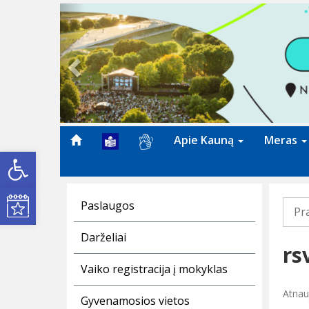
Previous
Apie Kauną
Meras
Open toolbar
Kultūros renginiai
Paslaugos
Pr
Darželiai
rs
Vaiko registracija į mokyklas
Atnau
Gyvenamosios vietos