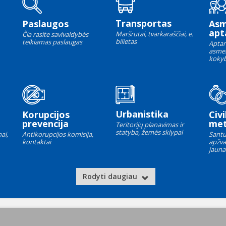
Transportas
Paslaugos
As
apt
Maršrutai, tvarkaraščiai, e.
Čia rasite savivaldybės
bilietas
teikiamas paslaugas
Aptar
asme
kokyb
Urbanistika
Korupcijos
Civi
prevencija
met
Teritorijų planavimas ir
statyba, žemės sklypai
ai,
Antikorupcijos komisija,
Santu
kontaktai
apžva
jauna
Rodyti daugiau