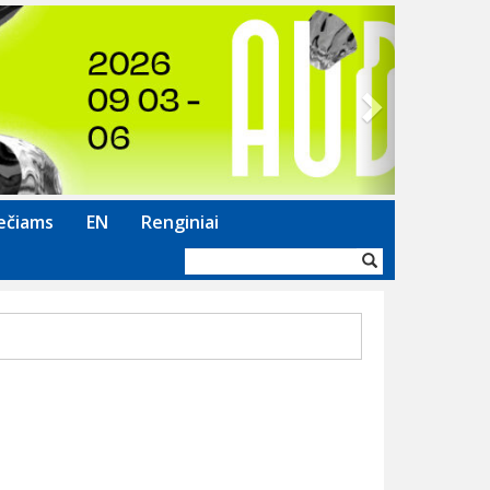
Next
ečiams
EN
Renginiai
Paieškos
forma