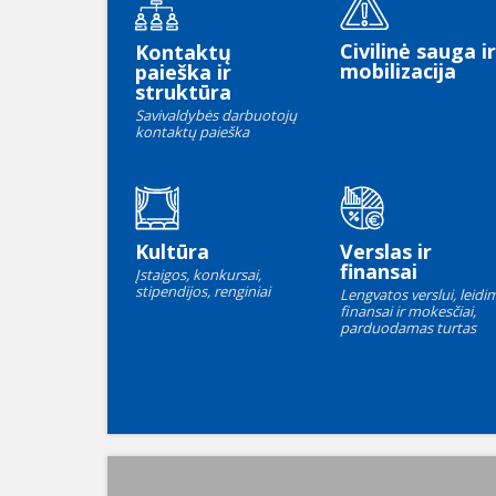
Civilinė sauga ir
Kontaktų
mobilizacija
paieška ir
struktūra
Savivaldybės darbuotojų
kontaktų paieška
Kultūra
Verslas ir
finansai
Įstaigos, konkursai,
stipendijos, renginiai
Lengvatos verslui, leidim
finansai ir mokesčiai,
parduodamas turtas