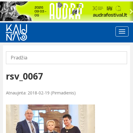
Previous
Pradžia
rsv_0067
Atnaujinta: 2018-02-19 (Pirmadienis)