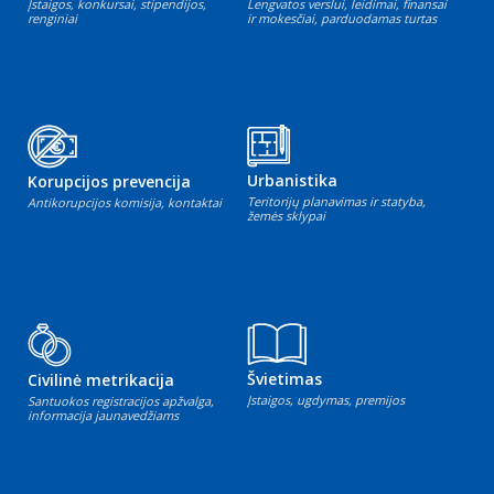
Įstaigos, konkursai, stipendijos,
Lengvatos verslui, leidimai, finansai
renginiai
ir mokesčiai, parduodamas turtas
Urbanistika
Korupcijos prevencija
Teritorijų planavimas ir statyba,
Antikorupcijos komisija, kontaktai
žemės sklypai
Švietimas
Civilinė metrikacija
Įstaigos, ugdymas, premijos
Santuokos registracijos apžvalga,
informacija jaunavedžiams